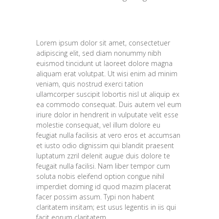
Lorem ipsum dolor sit amet, consectetuer
adipiscing elit, sed diam nonummy nibh
euismod tincidunt ut laoreet dolore magna
aliquam erat volutpat. Ut wisi enim ad minim
veniam, quis nostrud exerci tation
ullamcorper suscipit lobortis nisl ut aliquip ex
ea commodo consequat. Duis autem vel eum
iriure dolor in hendrerit in vulputate velit esse
molestie consequat, vel illum dolore eu
feugiat nulla facilisis at vero eros et accumsan
et iusto odio dignissim qui blandit praesent
luptatum zzril delenit augue duis dolore te
feugait nulla facilisi. Nam liber tempor cum
soluta nobis eleifend option congue nihil
imperdiet doming id quod mazim placerat
facer possim assum. Typi non habent
claritatem insitam; est usus legentis in iis qui
facit eorum claritatem.