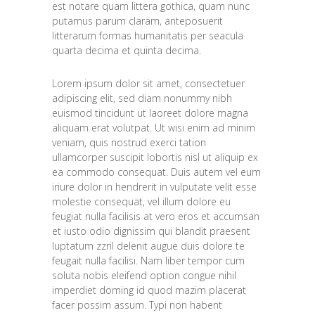
est notare quam littera gothica, quam nunc
putamus parum claram, anteposuerit
litterarum formas humanitatis per seacula
quarta decima et quinta decima.
Lorem ipsum dolor sit amet, consectetuer
adipiscing elit, sed diam nonummy nibh
euismod tincidunt ut laoreet dolore magna
aliquam erat volutpat. Ut wisi enim ad minim
veniam, quis nostrud exerci tation
ullamcorper suscipit lobortis nisl ut aliquip ex
ea commodo consequat. Duis autem vel eum
iriure dolor in hendrerit in vulputate velit esse
molestie consequat, vel illum dolore eu
feugiat nulla facilisis at vero eros et accumsan
et iusto odio dignissim qui blandit praesent
luptatum zzril delenit augue duis dolore te
feugait nulla facilisi. Nam liber tempor cum
soluta nobis eleifend option congue nihil
imperdiet doming id quod mazim placerat
facer possim assum. Typi non habent